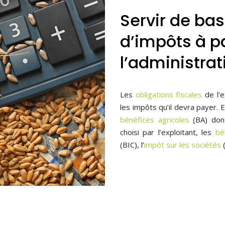
Servir de bas
d’impôts à p
l’administrat
Les
obligations fiscales
de l’e
les impôts qu’il devra payer. E
bénéfices agricoles
(BA) dont
choisi par l’exploitant, les
bé
(BIC), l’
impôt sur les sociétés
(