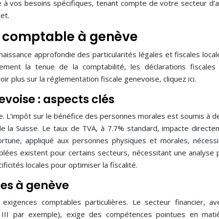
ptée à vos besoins spécifiques, tenant compte de votre secteur d’ac
et.
on comptable à genève
issance approfondie des particularités légales et fiscales local
ement la tenue de la comptabilité, les déclarations fiscales
ir plus sur la réglementation fiscale genevoise, cliquez ici.
voise : aspects clés
. L’impôt sur le bénéfice des personnes morales est soumis à d
de la Suisse. Le taux de TVA, à 7.7% standard, impacte directe
a fortune, appliqué aux personnes physiques et morales, nécess
iblées existent pour certains secteurs, nécessitant une analyse 
ificités locales pour optimiser la fiscalité.
ues à genève
exigences comptables particulières. Le secteur financier, a
el III par exemple), exige des compétences pointues en mat