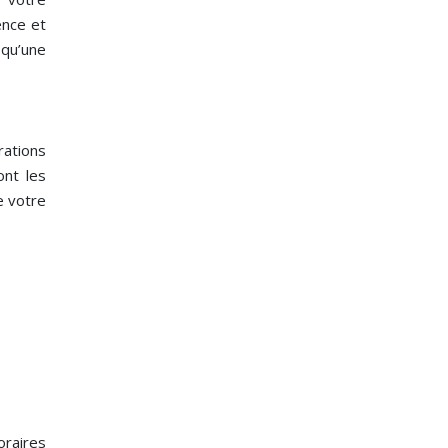
ence et
 qu’une
rations
ont les
e votre
oraires