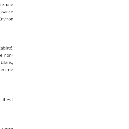
nde une
issance
Environ
bilité.
Le non-
bilans,
pect de
 Il est
s votre