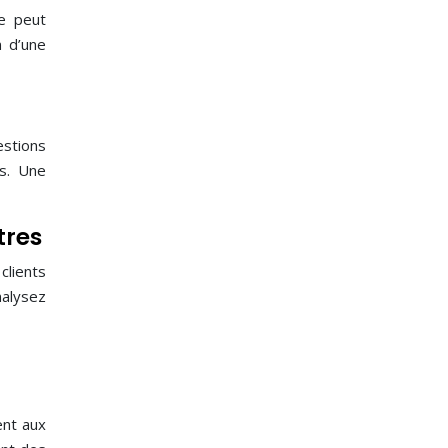
se peut
n d’une
estions
ns. Une
tres
lients
analysez
ent aux