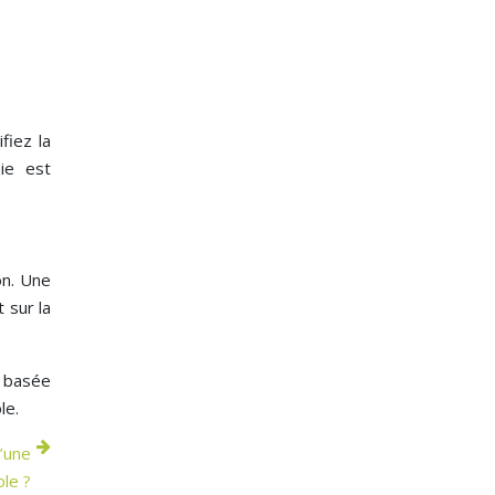
fiez la
mie est
on. Une
 sur la
, basée
le.
’une
ole ?