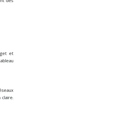
ont des
dget et
tableau
réseaux
claire.