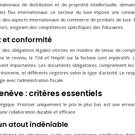
rnationaux de distribution et de propriété intellectuelle, dema
es flux internationaux. Le secteur du luxe impose une conna
 des aspects internationaux du commerce de produits de luxe. 
urs, exigeant des compétences spécifiques des fiduciaires.
t et conformité
des obligations légales strictes en matière de tenue de compta
sur le revenu, la TVA et l’impôt sur la fortune sont impératifs. 
uvent importantes. Les documents obligatoires comprennent les 
résorerie, et différents registres selon le type d’activité. Le res
ge avec l’administration fiscale.
enève : critères essentiels
tégique. Prioriser uniquement le prix le plus bas est une erreur.
 une collaboration durable et efficace.
 un atout indéniable
rivilégiez les structures ayant une expérience significative dan